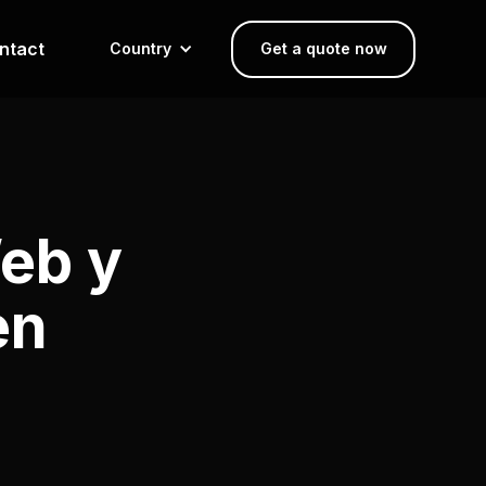
ntact
Country
Get a quote now
eb y
en