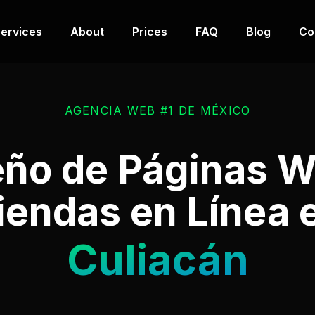
ervices
About
Prices
FAQ
Blog
Co
AGENCIA WEB #1 DE MÉXICO
eño de Páginas W
iendas en Línea 
Culiacán