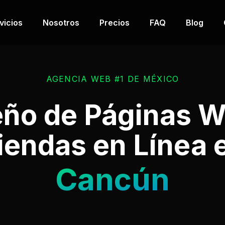
vicios
Nosotros
Precios
FAQ
Blog
AGENCIA WEB #1 DE MÉXICO
eño de Páginas W
iendas en Línea 
Cancún