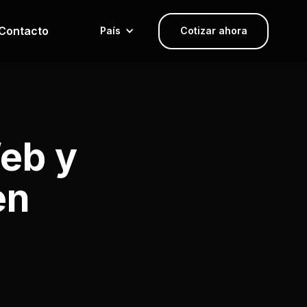
Contacto
País
Cotizar ahora
eb y
en