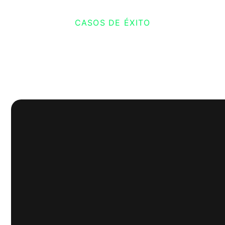
CASOS DE ÉXITO
Páginas web de algunos de
nuestros clientes: