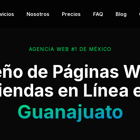
vicios
Nosotros
Precios
FAQ
Blog
AGENCIA WEB #1 DE MÉXICO
eño de Páginas W
iendas en Línea 
Guanajuato