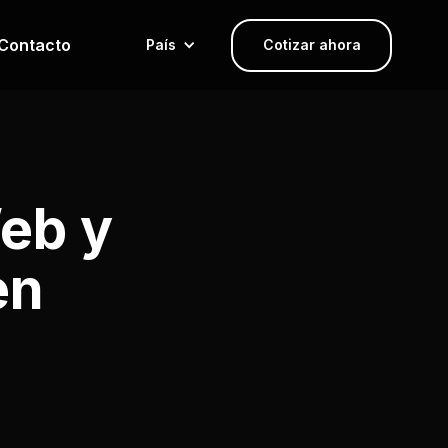
Contacto
País
Cotizar ahora
eb y
en