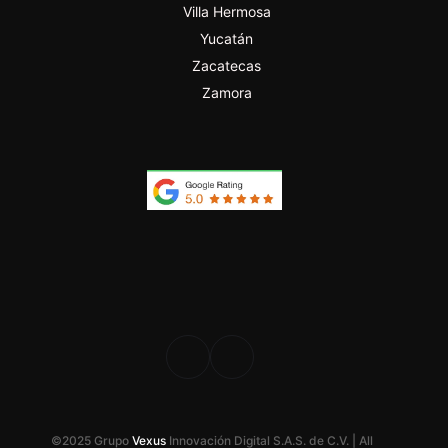
Villa Hermosa
Yucatán
Zacatecas
Zamora
PROFESIONAL
DESDE 2024
©2025 Grupo
Vexus
Innovación Digital S.A.S. de C.V. | All