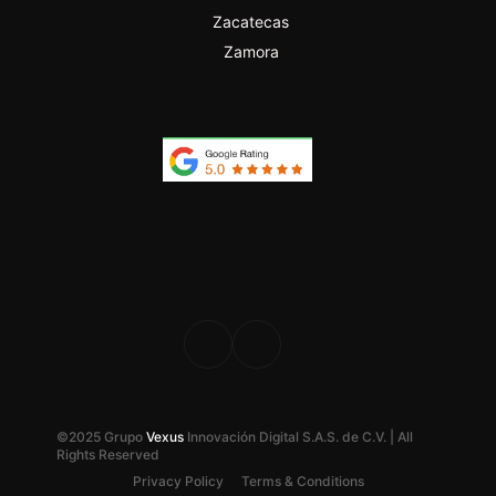
Zacatecas
Zamora
PROFESIONAL
DESDE 2024
©2025 Grupo
Vexus
Innovación Digital S.A.S. de C.V. | All
Rights Reserved
Privacy Policy
Terms & Conditions