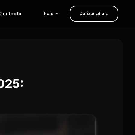
Contacto
País
Cotizar ahora
025: